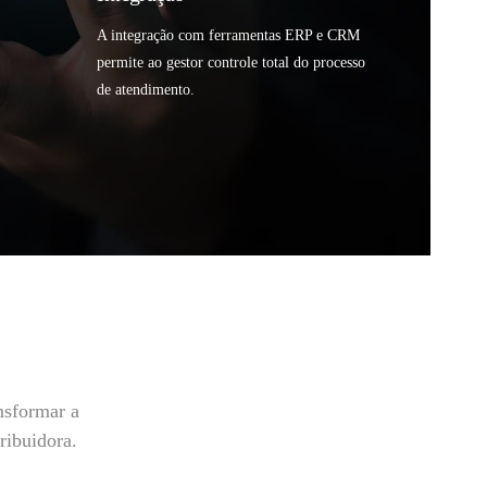
A integração com ferramentas ERP e CRM
permite ao gestor controle total do processo
de atendimento.
nsformar a
ribuidora.