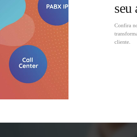
seu 
Confira n
transform
cliente.