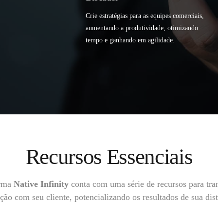
Crie estratégias para as equipes comerciais,
aumentando a produtividade, otimizando
tempo e ganhando em agilidade.
Recursos Essenciais
orma
Native Infinity
conta com uma série de recursos para tra
ão com seu cliente, potencializando os resultados de sua dist