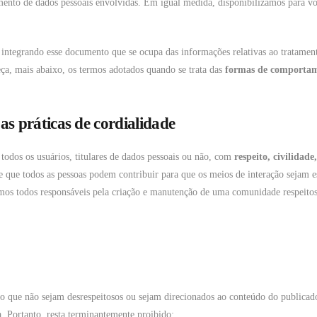
amento de dados pessoais envolvidas. Em igual medida, disponibilizamos para v
 integrando esse documento que se ocupa das informações relativas ao tratamento
ça, mais abaixo, os termos adotados quando se trata das
formas de comportame
s práticas de cordialidade
dos os usuários, titulares de dados pessoais ou não, com
respeito, civilidade
e que todos as pessoas podem contribuir para que os meios de interação sejam es
omos todos responsáveis pela criação e manutenção de uma comunidade respeitosa
 que não sejam desrespeitosos ou sejam direcionados ao conteúdo do publicador
. Portanto, resta terminantemente proibido: