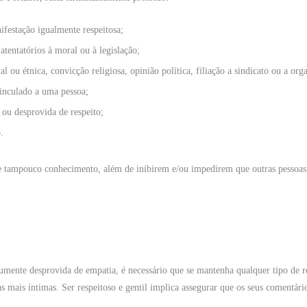
ifestação igualmente respeitosa;
atentatórios à moral ou à legislação;
l ou étnica, convicção religiosa, opinião política, filiação a sindicato ou a orga
vinculado a uma pessoa;
 ou desprovida de respeito;
.
tampouco conhecimento, além de inibirem e/ou impedirem que outras pessoas co
umente desprovida de empatia, é necessário que se mantenha qualquer tipo de re
mais íntimas. Ser respeitoso e gentil implica assegurar que os seus comentários