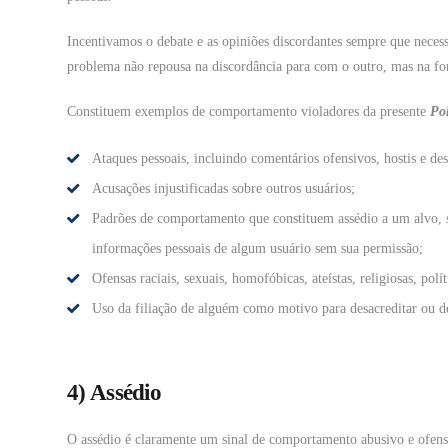
Incentivamos o debate e as opiniões discordantes sempre que necess
problema não repousa na discordância para com o outro, mas na for
Constituem exemplos de comportamento violadores da presente
Pol
Ataques pessoais, incluindo comentários ofensivos, hostis e des
Acusações injustificadas sobre outros usuários;
Padrões de comportamento que constituem assédio a um alvo, se
informações pessoais de algum usuário sem sua permissão;
Ofensas raciais, sexuais, homofóbicas, ateístas, religiosas, po
Uso da filiação de alguém como motivo para desacreditar ou dep
4) Assédio
O assédio é claramente um sinal de comportamento abusivo e ofensi