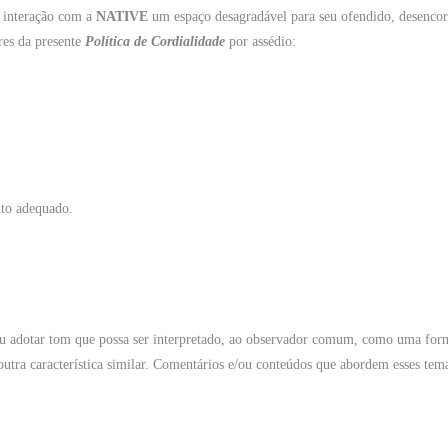
e interação com a
NATIVE
um espaço desagradável para seu ofendido, desencora
res da presente
Política de Cordialidade
por assédio:
nto adequado.
u adotar tom que possa ser interpretado, ao observador comum, como uma forma
u outra característica similar. Comentários e/ou conteúdos que abordem esses t