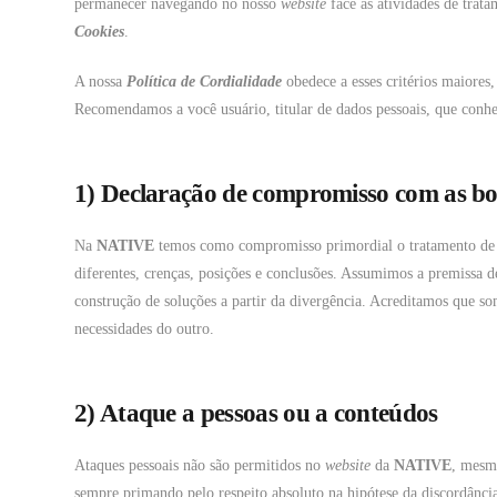
permanecer navegando no nosso
website
face às atividades de trat
Cookies
.
A nossa
Política de Cordialidade
obedece a esses critérios maiores,
Recomendamos a você usuário, titular de dados pessoais, que conhe
1) Declaração de compromisso com as boa
Na
NATIVE
temos como compromisso primordial o tratamento de to
diferentes, crenças, posições e conclusões. Assumimos a premissa d
construção de soluções a partir da divergência. Acreditamos que s
necessidades do outro.
2) Ataque a pessoas ou a conteúdos
Ataques pessoais não são permitidos no
website
da
NATIVE
, mesmo
sempre primando pelo respeito absoluto na hipótese da discordância