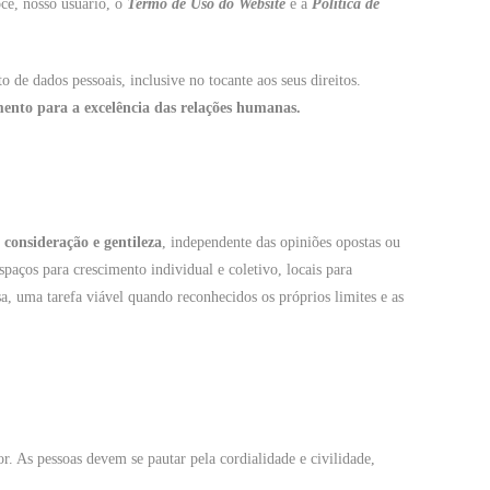
ocê, nosso usuário, o
Termo de Uso do Website
e a
Política de
 de dados pessoais, inclusive no tocante aos seus direitos.
nto para a excelência das relações humanas.
, consideração e gentileza
, independente das opiniões opostas ou
paços para crescimento individual e coletivo, locais para
, uma tarefa viável quando reconhecidos os próprios limites e as
. As pessoas devem se pautar pela cordialidade e civilidade,