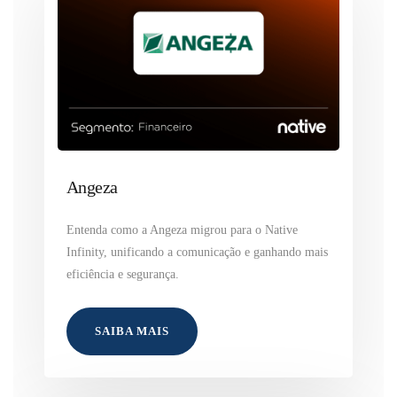
Angeza
Entenda como a Angeza migrou para o Native
Infinity, unificando a comunicação e ganhando mais
eficiência e segurança.
SAIBA MAIS