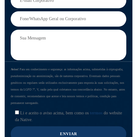
Aviso!
Para seu conhecimento e segurança: as informações acima, submetidas à criptografia,
pseudonimização ou anonimização, são de natureza corporativa. Eventuais dados pessoais
genéricos ou regulares serão utilizados exclusivamente para resposta às suas solicitações, nos
termos da LGPD 7º, V, razão pela qual coletamos sua concordância abaixo. No entanto, antes
de consentir, recomendamos que acesse e leia nossos termos e políticas, condição para
permanecer navegando.
Li e aceito o aviso acima, bem como os
termos
do website
da Native.