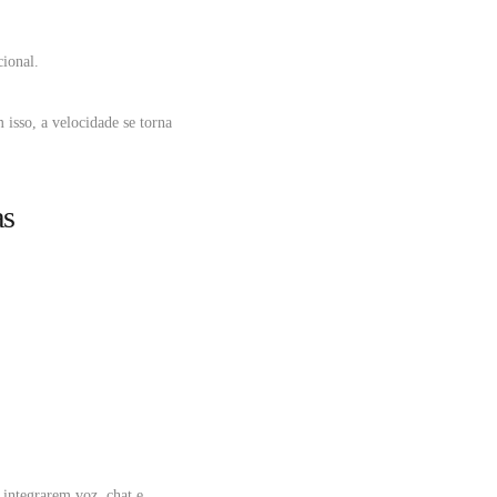
cional.
isso, a velocidade se torna
as
 integrarem voz, chat e