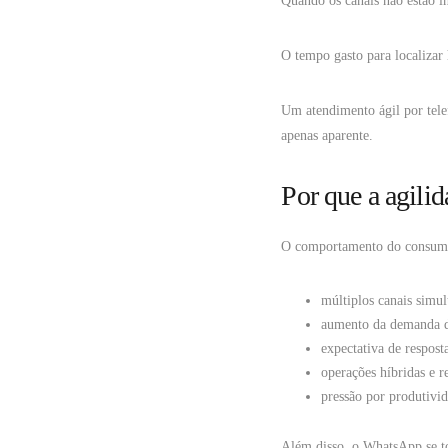
Quando os canais não estão in
O tempo gasto para localizar 
Um atendimento ágil por tele
apenas aparente.
Por que a agili
O comportamento do consumi
múltiplos canais simu
aumento da demanda d
expectativa de respost
operações híbridas e r
pressão por produtivi
Além disso, o WhatsApp se to