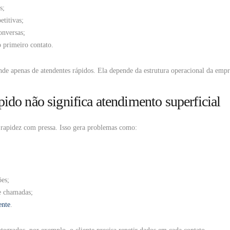
s;
etitivas;
onversas;
o primeiro contato.
nde apenas de atendentes rápidos. Ela depende da estrutura operacional da empr
ido não significa atendimento superficial
rapidez com pressa. Isso gera problemas como:
ões;
e chamadas;
ente
.