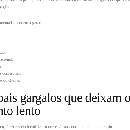
ração.
gmentadas tendem a gerar:
são;
acional;
e;
s comerciais;
o do cliente.
pais gargalos que deixam 
to lento
to, é necessário identificar o que está causando lentidão na operação.