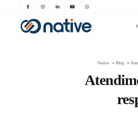
Native
>
Blog
>
Ate
Atendime
res