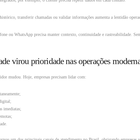
tegrados, por exemplo, o cliente precisa repetir dados em cada contato.
histórico, transferir chamadas ou validar informações aumenta a lentidão opera
fone ou WhatsApp precisa manter contexto, continuidade e rastreabilidade. Sem 
dade virou prioridade nas operações modern
dor mudou. Hoje, empresas precisam lidar com:
ltaneamente;
igital;
as imediatas;
emotas;
dade.
rnou um dos principais canais de atendimento no Brasil, obrigando empresas a