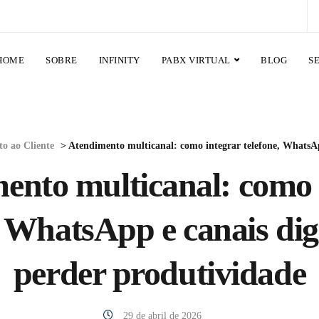
HOME
SOBRE
INFINITY
PABX VIRTUAL
BLOG
S
o ao Cliente
>
Atendimento multicanal: como integrar telefone, WhatsApp e canais di
ento multicanal: como 
, WhatsApp e canais dig
perder produtividade
29 de abril de 2026