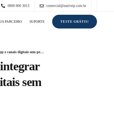
0800 800 3013
comercial@nativeip.com.br
TESTE GRÁTIS!
EJA PARCEIRO
SUPORTE
gitais sem perder produtividade
integrar
itais sem