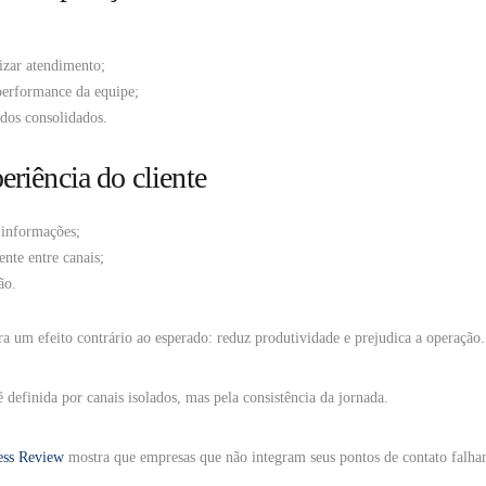
izar atendimento;
 performance da equipe;
ados consolidados.
eriência do cliente
r informações;
nte entre canais;
ão.
a um efeito contrário ao esperado: reduz produtividade e prejudica a operação.
é definida por canais isolados, mas pela consistência da jornada.
ess Review
mostra que empresas que não integram seus pontos de contato falha