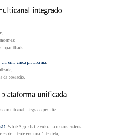
multicanal integrado
os;
endentes;
compartilhado.
s em uma única plataforma
;
alizado;
da da operação.
plataforma unificada
to multicanal integrado permite:
BX)
, WhatsApp, chat e vídeo no mesmo sistema;
órico do cliente em uma única tela;