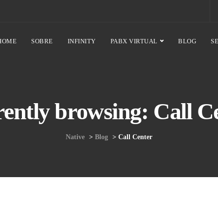
HOME
SOBRE
INFINITY
PABX VIRTUAL
BLOG
S
ently browsing: Call C
Native
>
Blog
>
Call Center