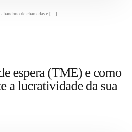
ir o abandono de chamadas e […]
de espera (TME) e como
e a lucratividade da sua