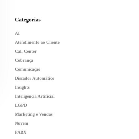
Categorias
AI
Atendimento ao Cliente
Call Center
Cobrança
Comunicação
Discador Automático
Insights
Inteligência Artificial
LGPD
Marketing e Vendas
Nuvem
PABX