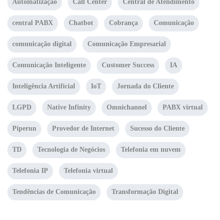
Automatização
Call Center
Central de Atendimento
central PABX
Chatbot
Cobrança
Comunicação
comunicação digital
Comunicação Empresarial
Comunicação Inteligente
Customer Success
IA
Inteligência Artificial
IoT
Jornada do Cliente
LGPD
Native Infinity
Omnichannel
PABX virtual
Piperun
Provedor de Internet
Sucesso do Cliente
TD
Tecnologia de Negócios
Telefonia em nuvem
Telefonia IP
Telefonia virtual
Tendências de Comunicação
Transformação Digital